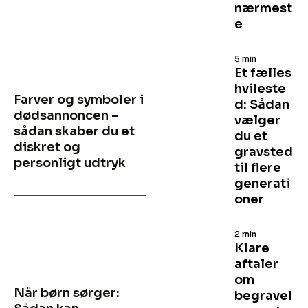
nærmest
e
5 min
Et fælles
hvileste
Farver og symboler i
d: Sådan
dødsannoncen –
vælger
sådan skaber du et
du et
diskret og
gravsted
personligt udtryk
til flere
generati
oner
2 min
Klare
aftaler
om
Når børn sørger:
begravel