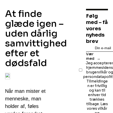
At finde
Følg
glæde igen –
med – få
vores
uden dårlig
nyheds
samvittighed
brev
efter et
Vær
med
dødsfald
Jeg acceptere
hjemmesiden
brugervilkår o
persondatapoliti
Tilmeldinge
n er frivillig
og kan til
Når man mister et
enhver tid
menneske, man
trækkes
tilbage. Læs
holder af, føles
vores vilkår