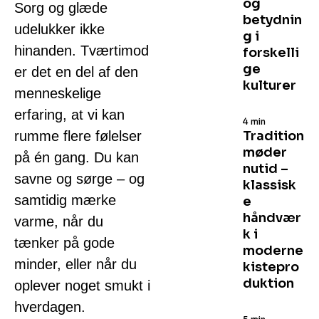
og
Sorg og glæde
betydnin
udelukker ikke
g i
hinanden. Tværtimod
forskelli
ge
er det en del af den
kulturer
menneskelige
erfaring, at vi kan
4 min
rumme flere følelser
Tradition
møder
på én gang. Du kan
nutid –
savne og sørge – og
klassisk
samtidig mærke
e
håndvær
varme, når du
k i
tænker på gode
moderne
minder, eller når du
kistepro
duktion
oplever noget smukt i
hverdagen.