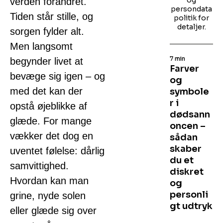
og
verden forandret.
persondata
Tiden står stille, og
politik for
detaljer.
sorgen fylder alt.
Men langsomt
7 min
begynder livet at
Farver
bevæge sig igen – og
og
med det kan der
symbole
r i
opstå øjeblikke af
dødsann
glæde. For mange
oncen –
vækker det dog en
sådan
skaber
uventet følelse: dårlig
du et
samvittighed.
diskret
Hvordan kan man
og
personli
grine, nyde solen
gt udtryk
eller glæde sig over