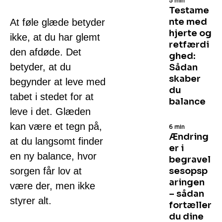
5 min
Testame
nte med
At føle glæde betyder
hjerte og
ikke, at du har glemt
retfærdi
den afdøde. Det
ghed:
betyder, at du
Sådan
skaber
begynder at leve med
du
tabet i stedet for at
balance
leve i det. Glæden
kan være et tegn på,
6 min
Ændring
at du langsomt finder
er i
en ny balance, hvor
begravel
sorgen får lov at
sesopsp
aringen
være der, men ikke
– sådan
styrer alt.
fortæller
du dine