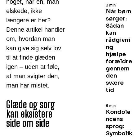
noget, når en, man
3 min
elskede, ikke
Når børn
sørger:
længere er her?
Sådan
Denne artikel handler
kan
om, hvordan man
rådgivni
ng
kan give sig selv lov
hjælpe
til at finde glæden
forældre
igen – uden at føle,
gennem
den
at man svigter den,
svære
man har mistet.
tid
Glæde og sorg
6 min
kan eksistere
Kondole
ncens
side om side
sprog:
Symbolik