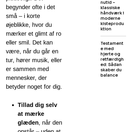
nutid –
begynder ofte i det
klassiske
håndværk i
små – i korte
moderne
kisteprodu
øjeblikke, hvor du
ktion
mærker et glimt af ro
eller smil. Det kan
Testament
e med
være, når du går en
hjerte og
retfærdigh
tur, hører musik, eller
ed: Sådan
er sammen med
skaber du
balance
mennesker, der
betyder noget for dig.
Tillad dig selv
at mærke
glæden
, når den
opstår – uden at