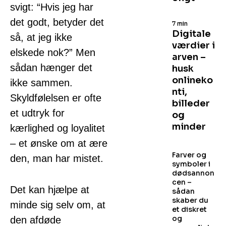
svigt: “Hvis jeg har
det godt, betyder det
7 min
Digitale
så, at jeg ikke
værdier i
elskede nok?” Men
arven –
sådan hænger det
husk
onlineko
ikke sammen.
nti,
Skyldfølelsen er ofte
billeder
et udtryk for
og
minder
kærlighed og loyalitet
– et ønske om at ære
Farver og
den, man har mistet.
symboler i
dødsannon
cen –
Det kan hjælpe at
sådan
skaber du
minde sig selv om, at
et diskret
og
den afdøde