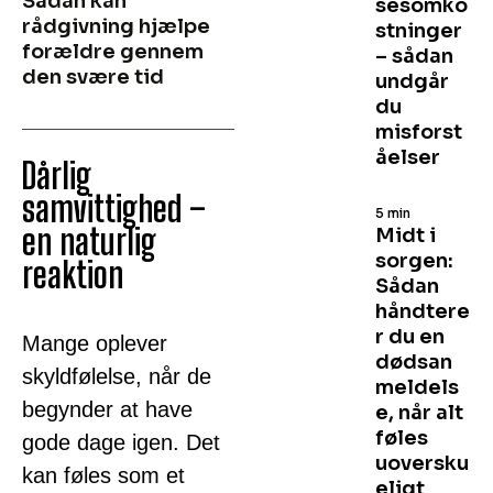
Sådan kan
sesomko
rådgivning hjælpe
stninger
forældre gennem
– sådan
den svære tid
undgår
du
misforst
åelser
Dårlig
samvittighed –
5 min
en naturlig
Midt i
sorgen:
reaktion
Sådan
håndtere
r du en
Mange oplever
dødsan
skyldfølelse, når de
meldels
begynder at have
e, når alt
føles
gode dage igen. Det
uoversku
kan føles som et
eligt